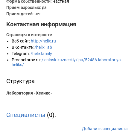
Форма собственности
: Частная
Прием взрослых
: да
Прием детей
: нет
Контактная информация
Страницы в интернете
Веб-сайт
:
http://helix.ru
ВКонтакте
:
/helix_lab
Telegram
:
/helixfamily
Prodoctorov.ru
:
/leninsk-kuzneckiy/lpu/52486-laboratoriya-
heliks/
Структура
Лаборатория «Хеликс»
Специалисты
(0):
Добавить специалиста