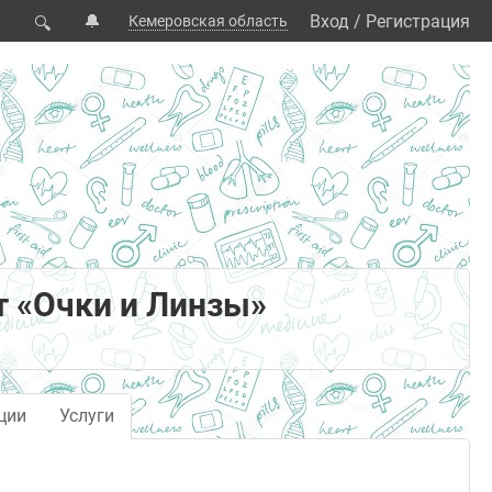
🔔
Вход
/
Регистрация
Кемеровская область
🔍
 «Очки и Линзы»
ции
Услуги