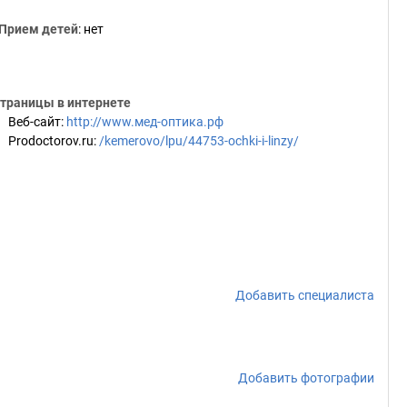
Прием детей
: нет
траницы в интернете
Веб-сайт
:
http://www.мед-оптика.рф
Prodoctorov.ru
:
/kemerovo/lpu/44753-ochki-i-linzy/
Добавить специалиста
Добавить фотографии