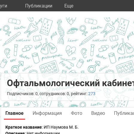
уги
Публикации
Eще
Офтальмологический кабинет
Подписчиков: 0, сотрудников: 0, рейтинг:
273
Главное
Информация
Фото
Видео
Публика
Краткое название
:
ИП Наумова М. Б.
Описание
: Нет информации.