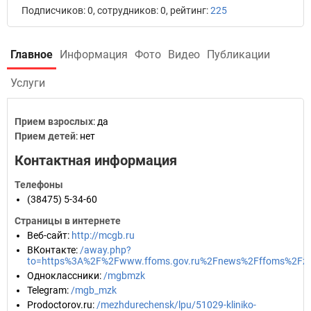
Подписчиков: 0, сотрудников: 0, рейтинг:
225
Главное
Информация
Фото
Видео
Публикации
Услуги
Прием взрослых
: да
Прием детей
: нет
Контактная информация
Телефоны
(38475) 5-34-60
Страницы в интернете
Веб-сайт
:
http://mcgb.ru
ВКонтакте
:
/away.php?
to=https%3A%2F%2Fwww.ffoms.gov.ru%2Fnews%2Fffoms%2Fza
Одноклассники
:
/mgbmzk
Telegram
:
/mgb_mzk
Prodoctorov.ru
:
/mezhdurechensk/lpu/51029-kliniko-