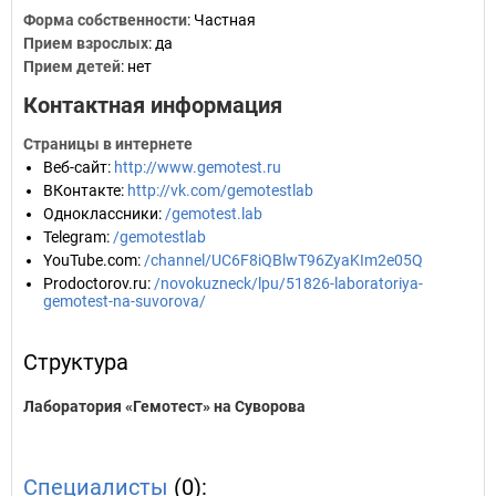
Форма собственности
: Частная
Прием взрослых
: да
Прием детей
: нет
Контактная информация
Страницы в интернете
Веб-сайт
:
http://www.gemotest.ru
ВКонтакте
:
http://vk.com/gemotestlab
Одноклассники
:
/gemotest.lab
Telegram
:
/gemotestlab
YouTube.com
:
/channel/UC6F8iQBlwT96ZyaKIm2e05Q
Prodoctorov.ru
:
/novokuzneck/lpu/51826-laboratoriya-
gemotest-na-suvorova/
Структура
Лаборатория «Гемотест» на Суворова
Специалисты
(0):