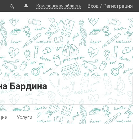
🔔
Вход
/
Регистрация
Кемеровская область
🔍
на Бардина
ции
Услуги