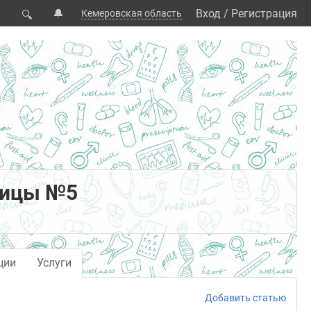
🔔
Вход
/
Регистрация
Кемеровская область
🔍
ницы №5
ции
Услуги
Добавить статью