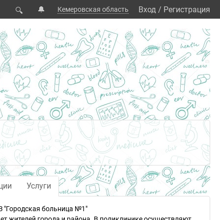
🔔
Вход
/
Регистрация
Кемеровская область
🔍
ции
Услуги
 "Городская больница №1"
т жителей города и района. В поликлинике осуществляют