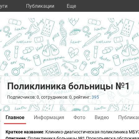
уги
Публикации
Eще
Поликлиника больницы №1
Подписчиков: 0, сотрудников: 0, рейтинг:
395
Главное
Информация
Фото
Видео
Публика
Краткое название
:
Клинико-диагностическая поликлиника МБУЗ
Описание
: Поликлиника больницы №1 Прокопьевска обслуживае