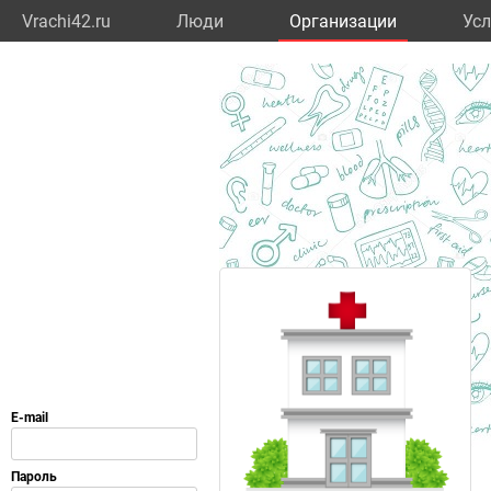
Vrachi42.ru
Люди
Организации
Усл