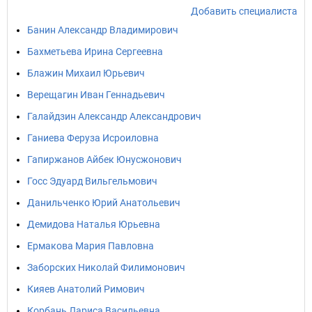
Добавить специалиста
Банин Александр Владимирович
Бахметьева Ирина Сергеевна
Блажин Михаил Юрьевич
Верещагин Иван Геннадьевич
Галайдзин Александр Александрович
Ганиева Феруза Исроиловна
Гапиржанов Айбек Юнусжонович
Госс Эдуард Вильгельмович
Данильченко Юрий Анатольевич
Демидова Наталья Юрьевна
Ермакова Мария Павловна
Заборских Николай Филимонович
Кияев Анатолий Римович
Корбань Лариса Васильевна