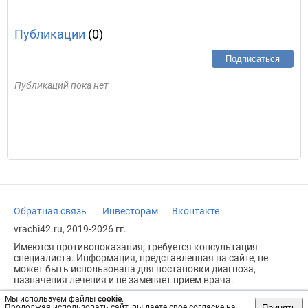
Публикации
(0)
Подписаться
Публикаций пока нет
Обратная связь
Инвесторам
Вконтакте
vrachi42.ru, 2019-2026 гг.
Имеются противопоказания, требуется консультация
специалиста. Информация, представленная на сайте, не
может быть использована для постановки диагноза,
назначения лечения и не заменяет прием врача.
Возрастное ограничение: 18+
Мы используем файлы
cookie
.
Принять
Продолжая использовать сайт, вы даете свое согласие на