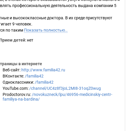
твлять профессиональную деятельность выдана компании 5
ные и высококлассные доктора. В их среде присутствуют
игает 9 человек.
тся по таким
Показать полностью…
Прием детей
: нет
траницы в интернете
Веб-сайт
:
http://www.familia42.ru
ВКонтакте
:
/familia42
Одноклассники
:
/familia42
YouTube.com
:
/channel/UC4z8f3joL2MI8-31oqZ0wug
Prodoctorov.ru
:
/novokuzneck/lpu/46956-medicinskiy-centr-
familiya-na-bardina/