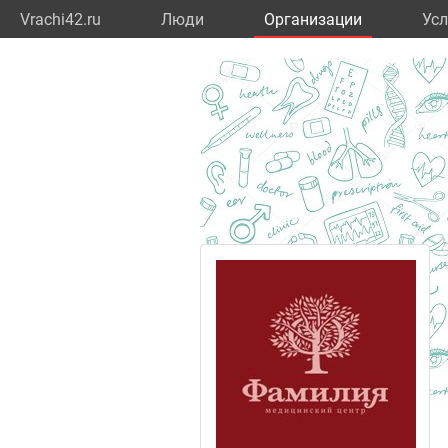
Vrachi42.ru
Люди
Организации
Усл