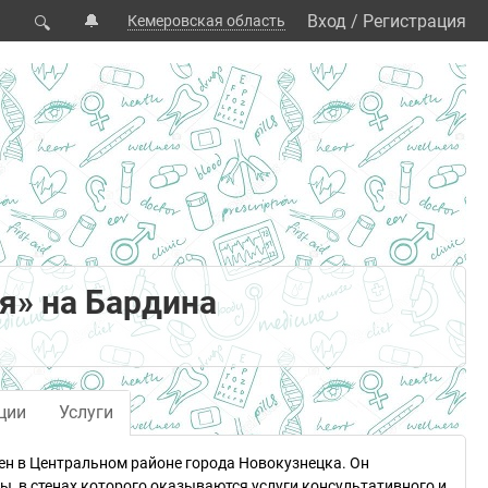
🔔
Вход
/
Регистрация
Кемеровская область
🔍
я» на Бардина
ции
Услуги
ен в Центральном районе города Новокузнецка. Он
, в стенах которого оказываются услуги консультативного и