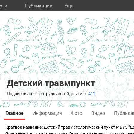
уги
Публикации
Eще
Детский травмпункт
Подписчиков: 0, сотрудников: 0, рейтинг:
412
Главное
Информация
Фото
Видео
Публика
Краткое название
:
Детский травматологический пункт МБУЗ "Д
Описание
: Детский травмпункт Кемерово является структурны