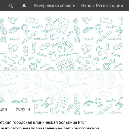
🔔
Вход
/
Регистрация
Кемеровская область
🔍
ции
Услуги
етская городская клиническая больница №5"
м амбулаторным подразделением детской городской