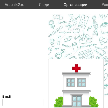
Vrachi42.ru
Люди
Организации
Усл