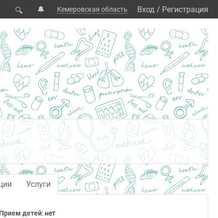
🔔
Вход
/
Регистрация
Кемеровская область
🔍
ции
Услуги
Прием детей
: нет