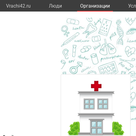
Vrachi42.ru
Люди
Организации
Усл