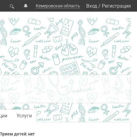
🔔
Вход
/
Регистрация
Кемеровская область
🔍
ции
Услуги
Прием детей
: нет