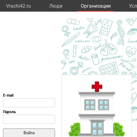
Vrachi42.ru
Люди
Организации
Усл