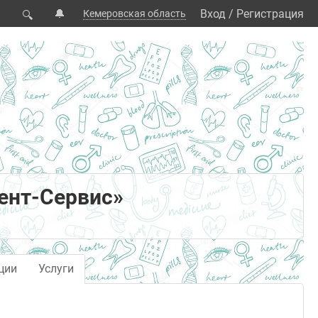
🔔
Вход
/
Регистрация
Кемеровская область
🔍
ент-Сервис»
ции
Услуги