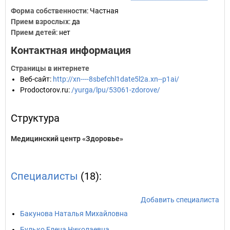
Форма собственности
: Частная
Прием взрослых
: да
Прием детей
: нет
Контактная информация
Страницы в интернете
Веб-сайт
:
http://xn----8sbefchl1date5l2a.xn--p1ai/
Prodoctorov.ru
:
/yurga/lpu/53061-zdorove/
Структура
Медицинский центр «Здоровье»
Специалисты
(18):
Добавить специалиста
Бакунова Наталья Михайловна
Булько Елена Николаевна