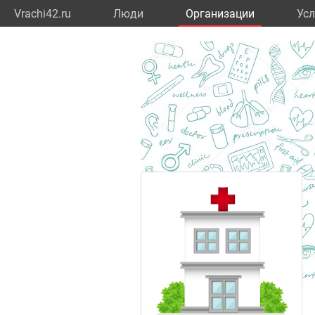
Vrachi42.ru
Люди
Организации
Усл