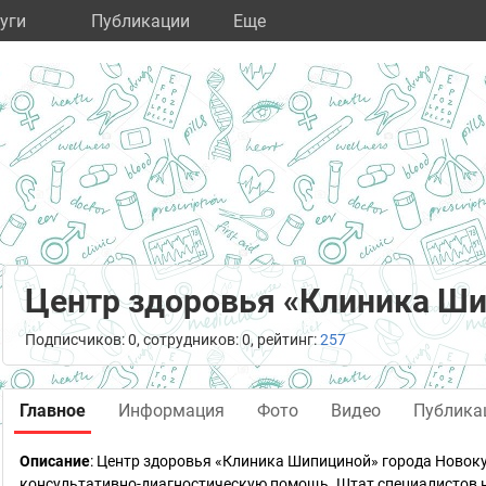
уги
Публикации
Eще
Центр здоровья «Клиника Ш
Подписчиков: 0, сотрудников: 0, рейтинг:
257
Главное
Информация
Фото
Видео
Публика
Описание
: Центр здоровья «Клиника Шипициной» города Ново
консультативно-диагностическую помощь. Штат специалистов н