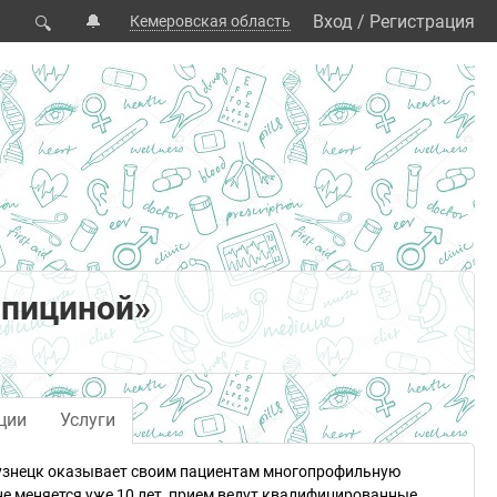
🔔
Вход
/
Регистрация
Кемеровская область
🔍
ипициной»
ции
Услуги
кузнецк оказывает своим пациентам многопрофильную
е меняется уже 10 лет, прием ведут квалифицированные