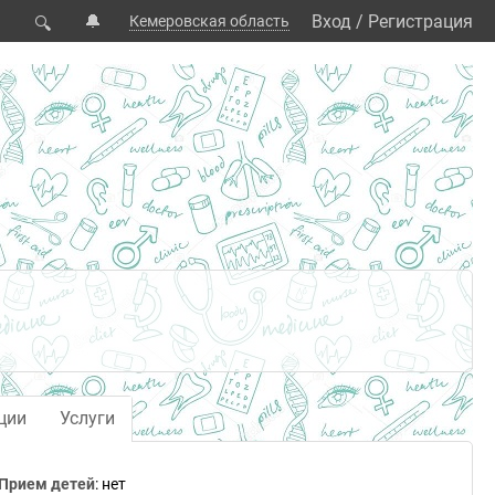
🔔
Вход
/
Регистрация
Кемеровская область
🔍
ции
Услуги
Прием детей
: нет