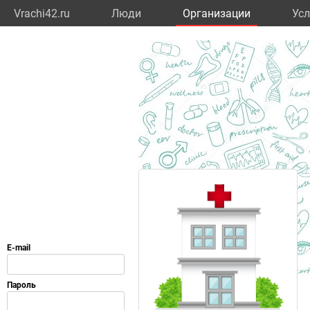
Vrachi42.ru
Люди
Организации
Усл