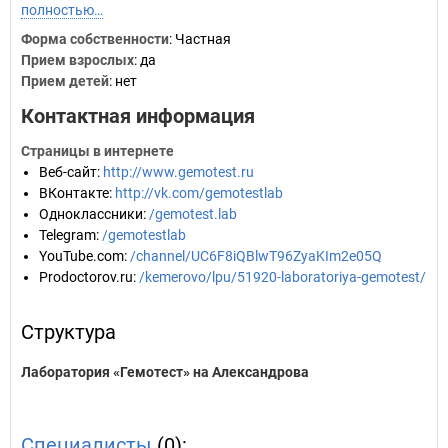
полностью…
Форма собственности
: Частная
Прием взрослых
: да
Прием детей
: нет
Контактная информация
Страницы в интернете
Веб-сайт
:
http://www.gemotest.ru
ВКонтакте
:
http://vk.com/gemotestlab
Одноклассники
:
/gemotest.lab
Telegram
:
/gemotestlab
YouTube.com
:
/channel/UC6F8iQBlwT96ZyaKIm2e05Q
Prodoctorov.ru
:
/kemerovo/lpu/51920-laboratoriya-gemotest/
Структура
Лаборатория «Гемотест» на Александрова
Специалисты
(0):