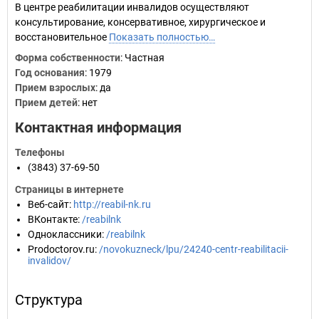
В центре реабилитации инвалидов осуществляют
консультирование, консервативное, хирургическое и
восстановительное
Показать полностью…
Форма собственности
: Частная
Год основания
:
1979
Прием взрослых
: да
Прием детей
: нет
Контактная информация
Телефоны
(3843) 37-69-50
Страницы в интернете
Веб-сайт
:
http://reabil-nk.ru
ВКонтакте
:
/reabilnk
Одноклассники
:
/reabilnk
Prodoctorov.ru
:
/novokuzneck/lpu/24240-centr-reabilitacii-
invalidov/
Структура