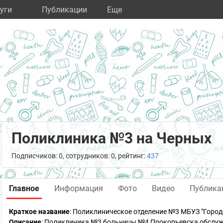
уги
Публикации
Eще
Поликлиника №3 на Черных
Подписчиков: 0, сотрудников: 0, рейтинг:
437
Главное
Информация
Фото
Видео
Публика
Краткое название
:
Поликлиническое отделение №3 МБУЗ "Город
Описание
: Поликлиника №3 больницы №4 Прокопьевска обслужи