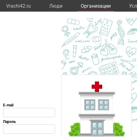
Vrachi42.ru
Люди
Организации
Усл