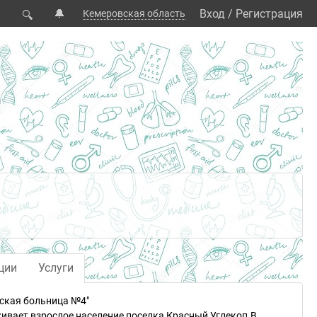
🔔
Вход
/
Регистрация
Кемеровская область
🔍
ции
Услуги
ская больница №4"
вает взрослое население поселка Красный Углекоп.В