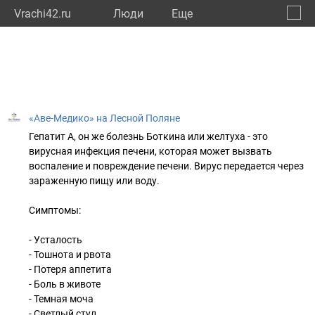
Vrachi42.ru
Люди
Eще
🔔
Кемер
🔍
«Аве-Медико» на Лесной Поляне
Гепатит А, он же болезнь Боткина или желтуха - это
вирусная инфекция печени, которая может вызвать
воспаление и повреждение печени. Вирус передается через
зараженную пищу или воду.
Симптомы:
- Усталость
- Тошнота и рвота
- Потеря аппетита
- Боль в животе
- Темная моча
- Светлый стул