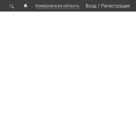
🔔
Вход
/
Регистрация
Кемеровская область
🔍