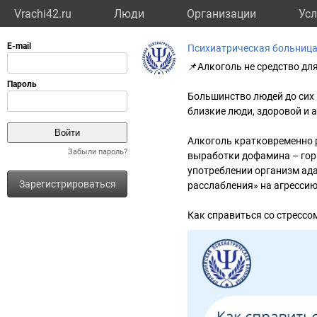
Vrachi42.ru
Люди
Организации
Усл
Психиатрическая больниц
📌Алкоголь не средство дл
Большинство людей до сих 
близкие люди, здоровой и 
Алкоголь кратковременно р
Забыли пароль?
выработки дофамина – гор
употреблении организм ада
Зарегистрироваться
расслабления» на агрессию
Как справиться со стрессом