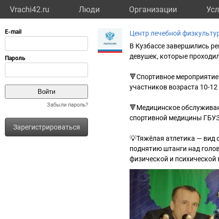
Vrachi42.ru
Люди
Организации
Усл
Центр лечебной физкульту
В Кузбассе завершились ре
девушек, которые проходил
🔻Спортивное мероприятие 
участников возраста 10-12 
Забыли пароль?
🔻Медицинское обслуживан
спортивной медицины ГБУ
Зарегистрироваться
💡Тяжёлая атлетика — вид 
поднятию штанги над голов
физической и психической 