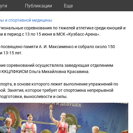
уги
Публикации
Eще
ры и спортивной медицины
гиональные соревнования по тяжелей атлетике среди юношей и
и в период с 13 по 15 июня в МСК «Кузбасс-Арена».
посвящено памяти А. И. Максименко и собрало около 150
и 13-15 лет.
ие соревнований осуществляла заведующая отделением
З ККЦЛФКИСМ Ольга Михайловна Красавина.
спорта, в основе которого лежит выполнение упражнений по
ой. Занятие, которое требует от спортсмена непрерывной
подготовки, выносливости и силы.