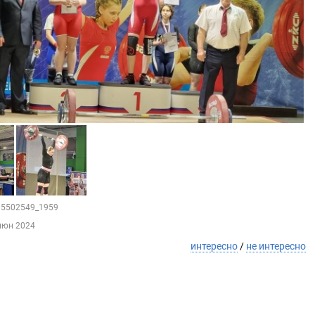
205502549_1959
июн 2024
интересно
/
не интересно