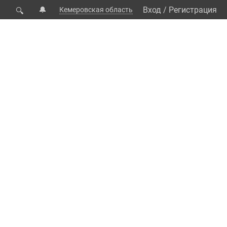
🔔
Вход
/
Регистрация
Кемеровская область
🔍