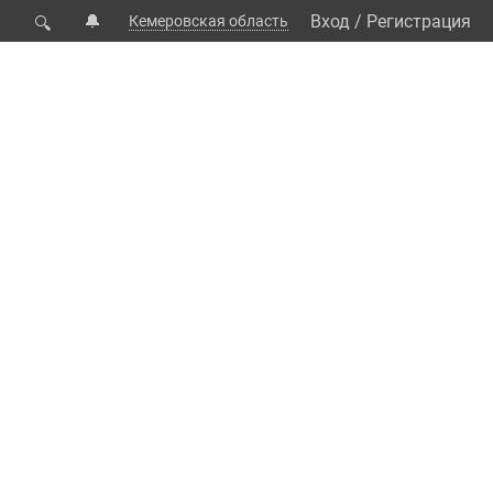
🔔
Вход
/
Регистрация
Кемеровская область
🔍