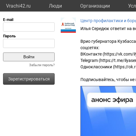
Vrachi42.ru
Люди
Организации
Усл
Центр профилактики и бор
Илья Середюк ответит на в
Врио губернатора Кузбасса
соцсетях:
ВКонтакте (https://vk.com/i
Telegram (https://t.me/ilyase
Забыли пароль?
Одноклассники (https://ok.
Зарегистрироваться
Подписывайтесь, чтобы не 