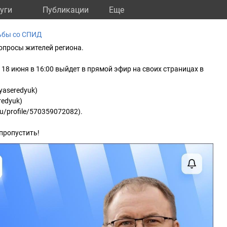
уги
Публикации
Eще
ьбы со СПИД
опросы жителей региона.
 18 июня в 16:00 выйдет в прямой эфир на своих страницах в
lyaseredyuk)
redyuk)
ru/profile/570359072082).
пропустить!