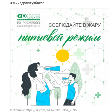
#МинздравКузбасса
Источник: https://vk.com/wall-203286354_2595