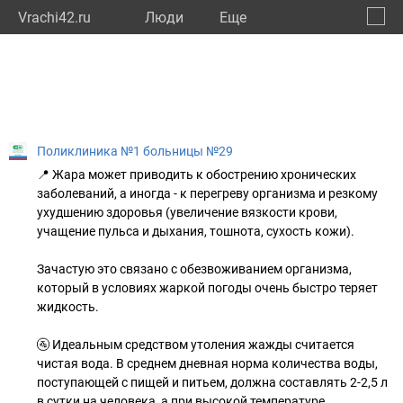
Vrachi42.ru
Люди
Eще
🔔
Кемер
🔍
Поликлиника №1 больницы №29
📍 Жара может приводить к обострению хронических
заболеваний, а иногда - к перегреву организма и резкому
ухудшению здоровья (увеличение вязкости крови,
учащение пульса и дыхания, тошнота, сухость кожи).
Зачастую это связано с обезвоживанием организма,
который в условиях жаркой погоды очень быстро теряет
жидкость.
🚰 Идеальным средством утоления жажды считается
чистая вода. В среднем дневная норма количества воды,
поступающей с пищей и питьем, должна составлять 2-2,5 л
в сутки на человека, а при высокой температуре