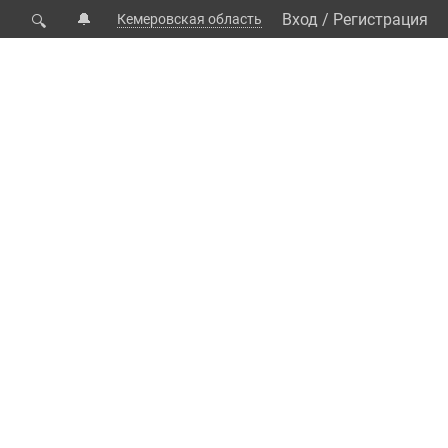
🔔
Вход
/
Регистрация
Кемеровская область
🔍