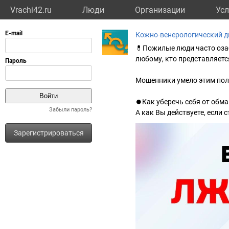
Vrachi42.ru
Люди
Организации
Усл
Кожно-венерологический д
💊Пожилые люди часто оза
любому, кто представляет
Мошенники умело этим пол
⏺Как уберечь себя от обма
Забыли пароль?
А как Вы действуете, если
Зарегистрироваться