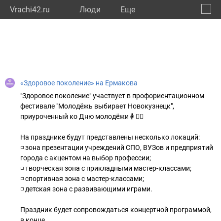
Vrachi42.ru
Люди
Eще
🔔
Кемер
🔍
«Здоровое поколение» на Ермакова
"Здоровое поколение" участвует в профориентационном
фестивале "Молодёжь выбирает Новокузнецк",
приуроченный ко Дню молодёжи🧍🧍‍♀️
На празднике будут представлены несколько локаций:
◽ зона презентации учреждений СПО, ВУЗов и предприятий
города с акцентом на выбор профессии;
◽ творческая зона с прикладными мастер-классами;
◽ спортивная зона с мастер-классами;
◽ детская зона с развивающими играми.
Праздник будет сопровождаться концертной программой,
в конце