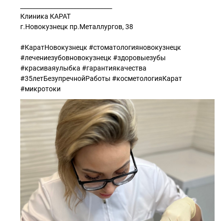
_______________________________
Клиника КАРАТ
г.Новокузнецк пр.Металлургов, 38
#КаратНовокузнецк #стоматологияновокузнецк
#лечениезубовновокузнецк #здоровыезубы
#красиваяулыбка #гарантиякачества
#35летБезупречнойРаботы #косметологияКарат
#микротоки