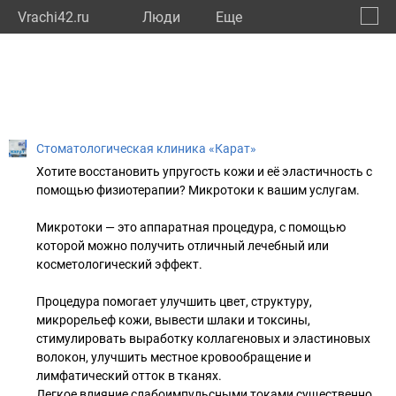
Vrachi42.ru
Люди
Eще
🔔
Кемер
🔍
Cтоматологическая клиника «Карат»
Хотите восстановить упругость кожи и её эластичность с
помощью физиотерапии? Микротоки к вашим услугам.
Микротоки — это аппаратная процедура, с помощью
которой можно получить отличный лечебный или
косметологический эффект.
Процедура помогает улучшить цвет, структуру,
микрорельеф кожи, вывести шлаки и токсины,
стимулировать выработку коллагеновых и эластиновых
волокон, улучшить местное кровообращение и
лимфатический отток в тканях.
Легкое влияние слабоимпульсными токами существенно