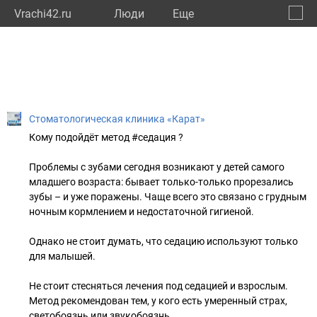
Vrachi42.ru
Люди
Eще
🔔
Кемер
🔍
Cтоматологическая клиника «Карат»
Кому подойдёт метод #седация ?
Проблемы с зубами сегодня возникают у детей самого
младшего возраста: бывает только-только прорезались
зубы – и уже поражены. Чаще всего это связано с грудным
ночным кормлением и недостаточной гигиеной.
Однако не стоит думать, что седацию используют только
для малышей.
Не стоит стесняться лечения под седацией и взрослым.
Метод рекомендован тем, у кого есть умеренный страх,
светобоязнь или звукобоязнь.