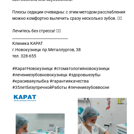
Плюсы седации очевидны: с этим методом расслабления
можно комфортно вылечить сразу несколько зубов. 👌🏻
Лечитесь без стресса! 👌🏻
_______________________________
Клиника КАРАТ
г.Новокузнецк пр.Металлургов, 38
тел. 328-655
#КаратНовокузнецк #стоматологияновокузнецк
#лечениезубовновокузнецк #здоровыезубы
#красиваяулыбка #гарантиякачества
#35летБезупречнойРаботы #лечениезубоввосне