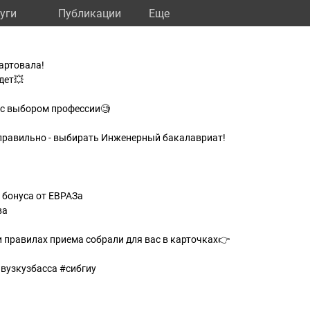
уги
Публикации
Eще
артовала!
дет💥
 с выбором профессии🧐
правильно - выбирать Инженерный бакалавриат!
о бонуса от ЕВРАЗа
ва
 правилах приема собрали для вас в карточках👉
вузкузбасса #сибгиу