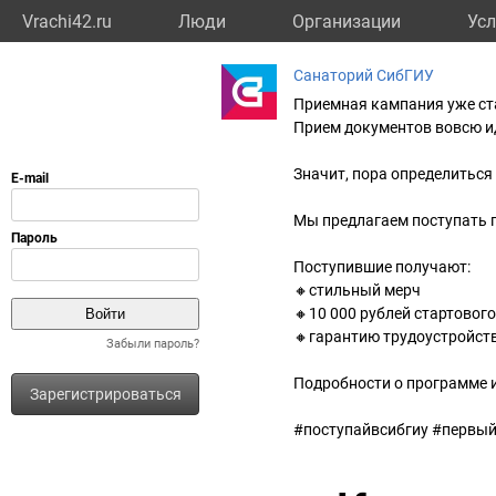
Vrachi42.ru
Люди
Организации
Усл
Санаторий СибГИУ
Приемная кампания уже ст
Прием документов вовсю и
Значит, пора определиться
Мы предлагаем поступать 
Поступившие получают:
🔸стильный мерч
🔸10 000 рублей стартовог
🔸гарантию трудоустройст
Забыли пароль?
Подробности о программе и
Зарегистрироваться
#поступайвсибгиу #первый