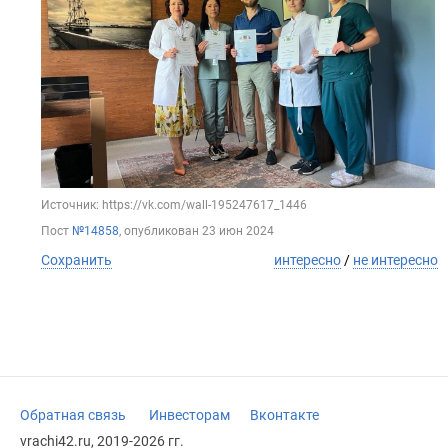
Источник: https://vk.com/wall-195247617_1446
Пост
№14858
, опубликован
23 июн 2024
Сохранить
интересно
/
не интересно
Обратная связь
Инвесторам
Вконтакте
vrachi42.ru, 2019-2026 гг.