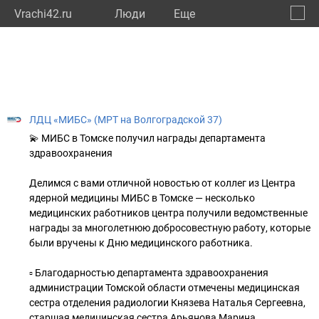
Vrachi42.ru
Люди
Eще
🔔
Кемер
🔍
ЛДЦ «МИБС» (МРТ на Волгоградской 37)
💫 МИБС в Томске получил награды департамента
здравоохранения
Делимся с вами отличной новостью от коллег из Центра
ядерной медицины МИБС в Томске — несколько
медицинских работников центра получили ведомственные
награды за многолетнюю добросовестную работу, которые
были вручены к Дню медицинского работника.
▫️ Благодарностью департамента здравоохранения
администрации Томской области отмечены медицинская
сестра отделения радиологии Князева Наталья Сергеевна,
старшая медицинская сестра Арьянова Марина