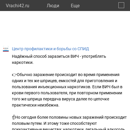
Vrachi42.ru
Люди
Eще
🔔
Кемер
🔍
Центр профилактики и борьбы со СПИД
Надёжный способ заразиться ВИЧ - употреблять
наркотики.
👉Обычно заражение происходит во время применения
одних и тех же шприцев, емкостей для приготовления и
пользования инъекционных наркотиков. Если ВИЧ был в
крови первого пользователя, при повторном применении
того же шприца передача вируса далее по цепочке
практически неизбежна.
☝Но сегодня более половины новых заражений происходит
половым путем. И этому тоже способствуют
психоактивные вещества: наркотики, легальный алкоголь