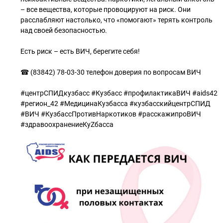
– все вещества, которые провоцируют на риск. Они
расслабляют настолько, что «помогают» терять контроль
над своей безопасностью.
Есть риск – есть ВИЧ, берегите себя!
☎ (83842) 78-03-30 телефон доверия по вопросам ВИЧ
#центрСПИДкузбасс #Кузбасс #профилактикаВИЧ #aids42
#регион_42 #МедицинаКузбасса #кузбасскийцентрСПИД
#ВИЧ #КузбассПротивНаркотиков #расскажипроВИЧ
#здравоохранениеКуZбасса