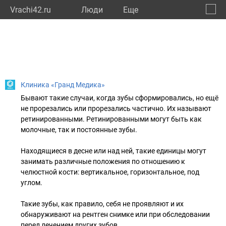
Vrachi42.ru
Люди
Eще
🔔
Кемер
🔍
Клиника «Гранд Медика»
Бывают такие случаи, когда зубы сформировались, но ещё
не прорезались или прорезались частично. Их называют
ретинированными. Ретинированными могут быть как
молочные, так и постоянные зубы.
⠀
Находящиеся в десне или над ней, такие единицы могут
занимать различные положения по отношению к
челюстной кости: вертикальное, горизонтальное, под
углом.
⠀
Такие зубы, как правило, себя не проявляют и их
обнаруживают на рентген снимке или при обследовании
перед лечением других зубов.