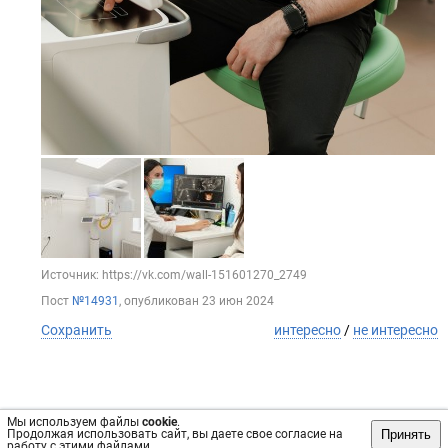
Источник: https://vk.com/wall-151601270_2749
Пост
№14931
, опубликован
23 июн 2024
Сохранить
интересно
/
не интересно
Мы используем файлы
cookie
.
Принять
Продолжая использовать сайт, вы даете свое согласие на
работу с этими файлами.