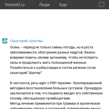
Vrachi42.ru
Люди
Eще
🔔
Кемер
🔍
Санаторий «Шахтер»
Осень – период не только смены погоды, но и роста
заболеваемости, обострения разных недугов. Важно
вовремя помочь своему организму, чтобы не потерять
силы и продолжать жить полноценной жизнью.
Позаботиться о кузбассовцах и гостях региона готов
санаторий "Шахтер".
В частности, речь идет о PRP-терапии– безоперационной
методике восстановления больных суставов. Процедура
заключается в том, что пациенту вводят его собственную
плазму, обогащенную тромбоцитами.
Метод лечения применяется при травмах и хронических
заболеваниях связок и сухожилий, повреждениях мышц,