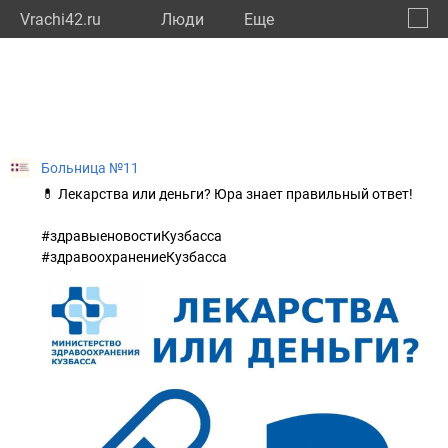
Vrachi42.ru
Люди
Eще
🔔
Кемер
🔍
Больница №11
💊 Лекарства или деньги? Юра знает правильный ответ!
#здравыеновостиКузбасса
#здравоохранениеКузбасса