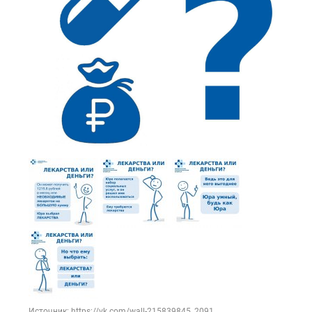
Источник: https://vk.com/wall-215839845_2091