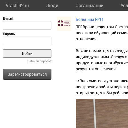
Vrachi42.ru
Люди
Организации
Усл
Больница №11
👩🏼‍⚕️Врачи-педиатры Све
посетили обучающий семина
отношения
Важно помнить, что каждый
индивидуальным. Следуя э
Забыли пароль?
продуктивные партнёрские
результатов лечения
Зарегистрироваться
🚸Знакомство и установле
построении работы педиат
открытость, чтобы ребёно