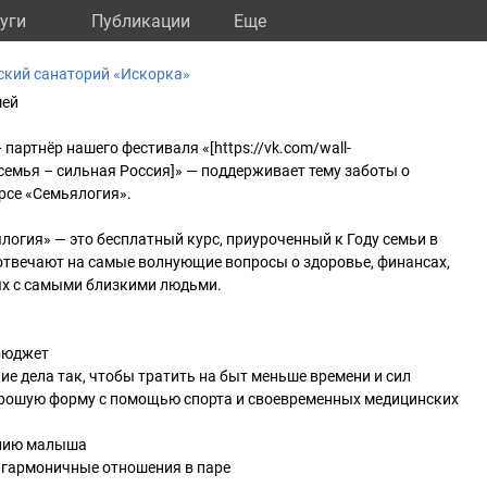
уги
Публикации
Eще
ский санаторий «Искорка»
мей
 партнёр нашего фестиваля «[https://vk.com/wall-
емья – сильная Россия]» — поддерживает тему заботы о
рсе «Семьялогия».
огия» — это бесплатный курс, приуроченный к Году семьи в
отвечают на самые волнующие вопросы о здоровье, финансах,
ях с самыми близкими людьми.
бюджет
е дела так, чтобы тратить на быт меньше времени и сил
хорошую форму с помощью спорта и своевременных медицинских
ению малыша
 гармоничные отношения в паре