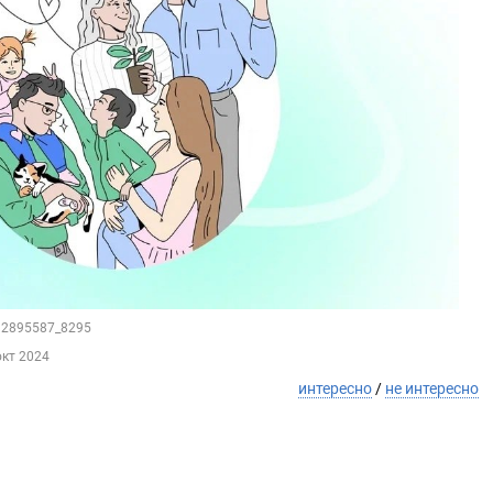
192895587_8295
окт 2024
интересно
/
не интересно