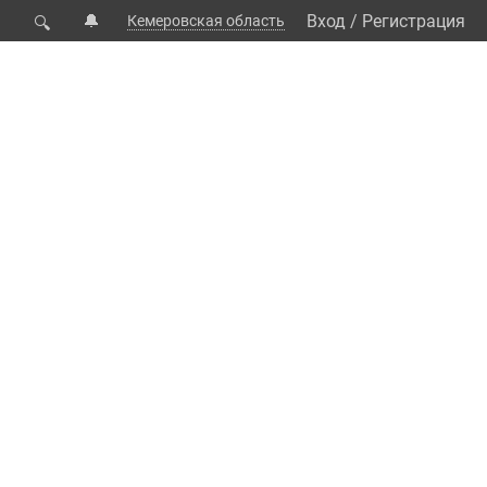
🔔
Вход
/
Регистрация
Кемеровская область
🔍