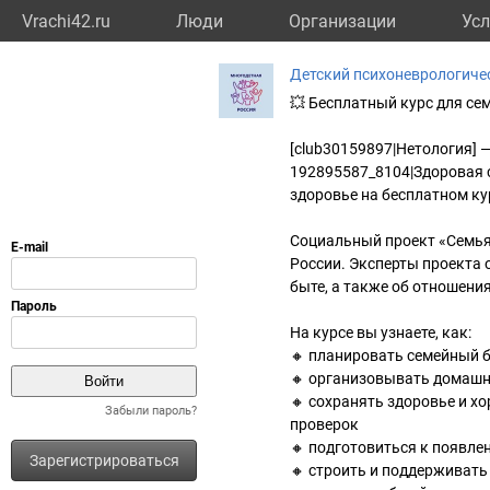
Vrachi42.ru
Люди
Организации
Усл
Детский психоневрологиче
💥 Бесплатный курс для се
[club30159897|Нетология] —
192895587_8104|Здоровая с
здоровье на бесплатном ку
Cоциальный проект «Семьял
России. Эксперты проекта 
быте, а также об отношени
На курсе вы узнаете, как:
🔸 планировать семейный 
🔸 организовывать домашни
🔸 сохранять здоровье и 
Забыли пароль?
проверок
🔸 подготовиться к появл
Зарегистрироваться
🔸 строить и поддерживать