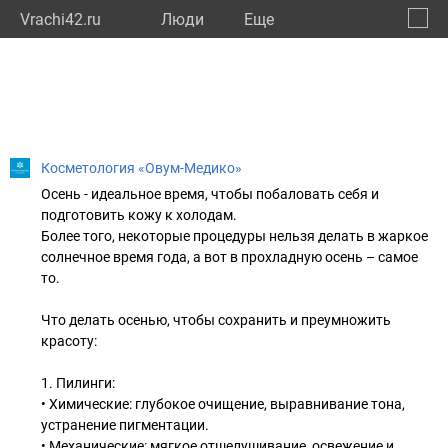
Vrachi42.ru
Люди
Eще
🔔
Кемер
🔍
Косметология «Овум-Медико»
Осень - идеальное время, чтобы побаловать себя и
подготовить кожу к холодам.
Более того, некоторые процедуры нельзя делать в жаркое
солнечное время года, а вот в прохладную осень – самое
то.
Что делать осенью, чтобы сохранить и преумножить
красоту:
1. Пилинги:
• Химические: глубокое очищение, выравнивание тона,
устранение пигментации.
• Механические: мягкое отшелушивание, освежение и