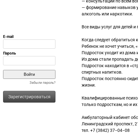
— консультации по всем во
— формирование навыков ув
алкоголь или наркотики.
Все виды услуг для детей 
Когда следует обратиться 
Ребенок не хочет учиться, 
Подросток уходит из дома 
Из дома стали пропадать д
Подросток находится в «ст
спиртных напитков.
Подросток постоянно сидит
Забыли пароль?
жизни.
Зарегистрироваться
Квалифицированные психо
только подросткам, но и их
Амбулаторный кабинет обс
Ленинградский проспект, 2
тел. +7 (3842) 37−04−08