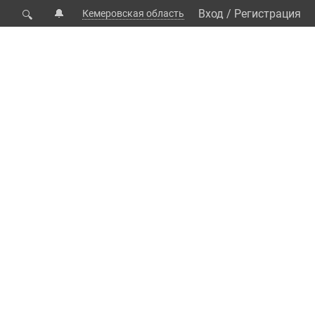
🔔
Вход
/
Регистрация
Кемеровская область
🔍