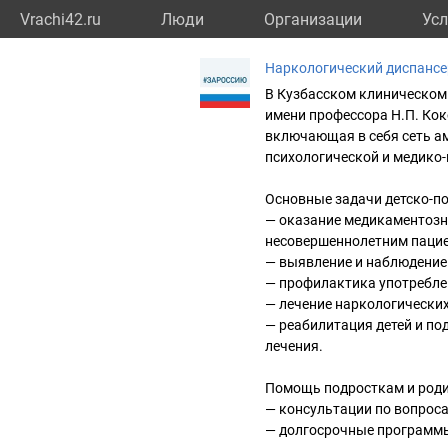
Vrachi42.ru
Люди
Организации
Усл
Наркологический диспансе
В Кузбасском клиническом
имени профессора Н.П. Кок
включающая в себя сеть а
психологической и медико
Основные задачи детско-п
— оказание медикаментозн
несовершеннолетним пацие
— выявление и наблюдение 
— профилактика употребле
— лечение наркологических
— реабилитация детей и по
лечения.
Помощь подросткам и роди
— консультации по вопроса
— долгосрочные программы