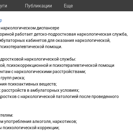
уги
Публикации
Eще
р
 наркологическом диспансере
ориной работает детско-подростковая наркологическая служба,
мбулаторных кабинетов для оказания наркологической,
-психотерапевтической помощи.
одростковой наркологической службы:
ой, психокоррекционной и психотерапевтической помощи
нтам с наркологическими расстройствами;
групп риска;
ния психоактивных веществ;
 расстройств в амбулаторных условиях;
дростков с наркологической патологией после проведенного
телям:
м употребления алкоголя, наркотиков;
 психологической коррекции;