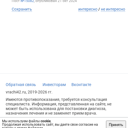
Пост
№15082
, опубликован
21 окт 2024
Сохранить
интересно
/
не интересно
Обратная связь
Инвесторам
Вконтакте
vrachi42.ru, 2019-2026 гг.
Имеются противопоказания, требуется консультация
специалиста. Информация, представленная на сайте, не
может быть использована для постановки диагноза,
назначения лечения и не заменяет прием врача.
Возрастное ограничение: 18+
Мы используем файлы
cookie
.
Принять
Продолжая использовать сайт, вы даете свое согласие на