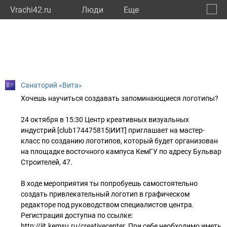
Vrachi42.ru
Люди
Eще
🔔
Кемер
🔍
Санаторий «Вита»
Хочешь научиться создавать запоминающиеся логотипы?
24 октября в 15:30 Центр креативных визуальных
индустрий [club174475815|ИИТ] приглашает на мастер-
класс по созданию логотипов, который будет организован
на площадке восточного кампуса КемГУ по адресу Бульвар
Строителей, 47.
В ходе мероприятия ты попробуешь самостоятельно
создать привлекательный логотип в графическом
редакторе под руководством специалистов центра.
Регистрация доступна по ссылке:
http://iit.kemsu.ru/creativecenter. При себе необходимо иметь