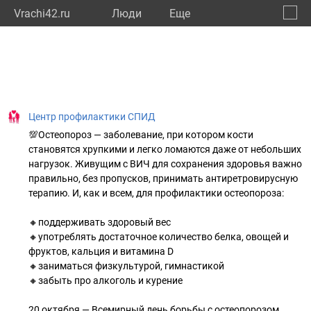
Vrachi42.ru
Люди
Eще
🔔
Кемер
🔍
Центр профилактики СПИД
💯Остеопороз — заболевание, при котором кости
становятся хрупкими и легко ломаются даже от небольших
нагрузок. Живущим с ВИЧ для сохранения здоровья важно
правильно, без пропусков, принимать антиретровирусную
терапию. И, как и всем, для профилактики остеопороза:
🔸поддерживать здоровый вес
🔸употреблять достаточное количество белка, овощей и
фруктов, кальция и витамина D
🔸заниматься физкультурой, гимнастикой
🔸забыть про алкоголь и курение
20 октября — Всемирный день борьбы с остеопорозом.