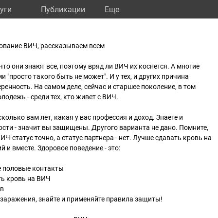
уги
Публикации
Eще
ование ВИЧ, рассказываем всем
то они знают все, поэтому вряд ли ВИЧ их коснется. А многие
и "просто такого быть не может". И у тех, и других причина
ренность. На самом деле, сейчас и старшее поколение, в том
лодежь - среди тех, кто живет с ВИЧ.
колько вам лет, какая у вас профессия и доход. Знаете и
сти - значит вы защищены. Другого варианта не дано. Помните,
ИЧ-статус точно, а статус партнера - нет. Лучше сдавать кровь на
 и вместе. Здоровое поведение - это:
е половые контакты
ть кровь на ВИЧ
ов
т заражения, знайте и применяйте правила защиты!