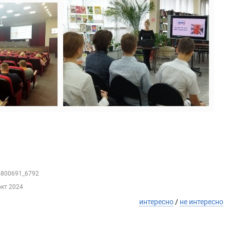
35800691_6792
окт 2024
интересно
/
не интересно