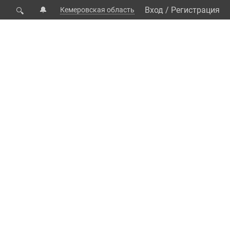
🔔
Вход
/
Регистрация
Кемеровская область
🔍