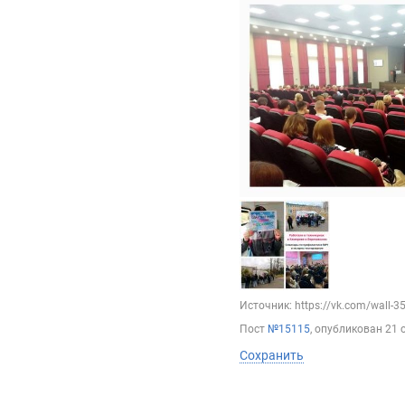
Источник: https://vk.com/wall-
Пост
№15115
, опубликован
21 
Сохранить