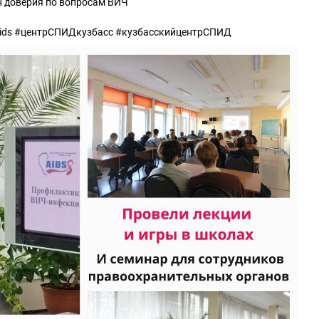
н доверия по вопросам ВИЧ
ds #центрСПИДкузбасс #кузбасскийцентрСПИД