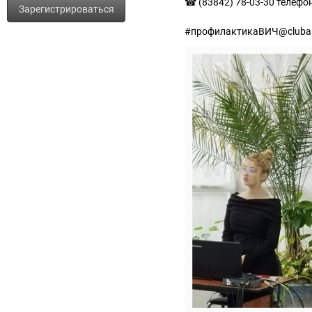
☎ (83842) 78-03-30 телефо
Зарегистрироваться
#профилактикаВИЧ@clubai