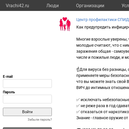
Vrachi42.ru
Люди
Организации
Усл
Центр профилактики СПИД
Как предупредить инфицир
Многие взрослые уверены, ч
молодые считают, что с ним
заражения общая - самоуве
числе и пожилые люди, и мо
☝Для вируса без разницы, с
применяете меры безопасно
что вы можете знать свой В
ВИЧ до интимных отношений
✅ исключать небезопасны
✅ не реже раза в год сдава
✅ отказаться от наркотик
Знание - главное оружие о
Забыли пароль?