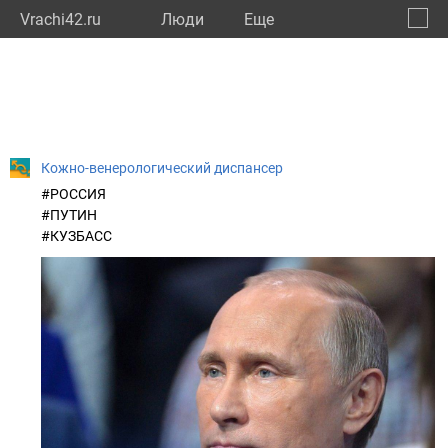
Vrachi42.ru
Люди
Eще
🔔
Кемер
🔍
Кожно-венерологический диспансер
#РОССИЯ
#ПУТИН
#КУЗБАСС