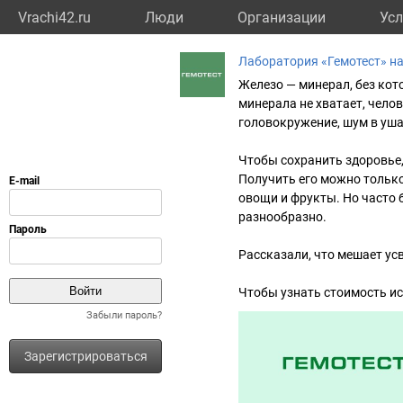
Vrachi42.ru
Люди
Организации
Усл
Лаборатория «Гемотест» н
Железо — минерал, без кот
минерала не хватает, челов
головокружение, шум в уша
Чтобы сохранить здоровье,
Получить его можно только 
овощи и фрукты. Но часто б
разнообразно.
Рассказали, что мешает ус
Чтобы узнать стоимость ис
Забыли пароль?
Зарегистрироваться