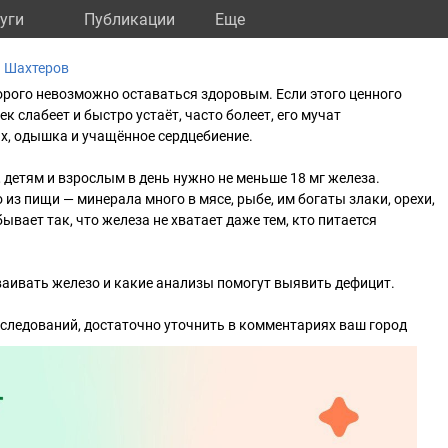
уги
Публикации
Eще
а Шахтеров
орого невозможно оставаться здоровым. Если этого ценного
ек слабеет и быстро устаёт, часто болеет, его мучат
х, одышка и учащённое сердцебиение.
 детям и взрослым в день нужно не меньше 18 мг железа.
из пищи — минерала много в мясе, рыбе, им богаты злаки, орехи,
ывает так, что железа не хватает даже тем, кто питается
ваивать железо и какие анализы помогут выявить дефицит.
следований, достаточно уточнить в комментариях ваш город