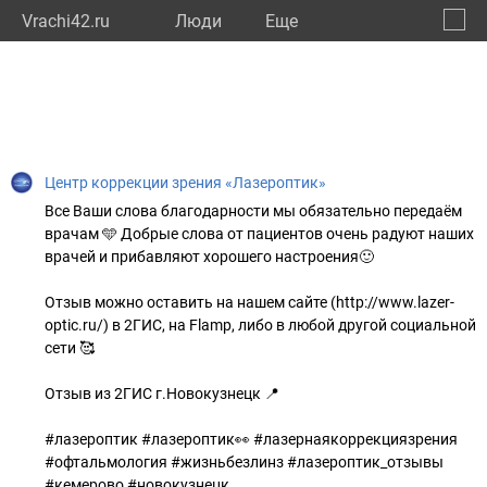
Vrachi42.ru
Люди
Eще
🔔
Кемер
🔍
Центр коррекции зрения «Лазероптик»
Все Ваши слова благодарности мы обязательно передаём
врачам 🩵 Добрые слова от пациентов очень радуют наших
врачей и прибавляют хорошего настроения🙂
Отзыв можно оставить на нашем сайте (http://www.lazer-
optic.ru/) в 2ГИС, на Flamp, либо в любой другой социальной
сети 🥰
Отзыв из 2ГИС г.Новокузнецк 📍
#лазероптик #лазероптик👀 #лазернаякоррекциязрения
#офтальмология #жизньбезлинз #лазероптик_отзывы
#кемерово #новокузнецк