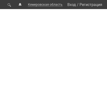
🔔
Вход
/
Регистрация
Кемеровская область
🔍