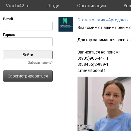
Vrachi42.ru
Люди
Организации
Усл
Стоматология «Артодонт»
Знакомим с нашим новым о
Доктор занимается восста
Записаться на прием :
8(905)906-44-11
Забыли пароль?
8(38456)2-999-1
t.me/artodont1
Зарегистрироваться