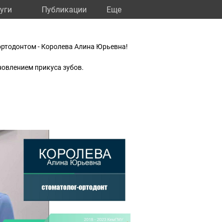
уги
Публикации
Eще
ртодонтом - Королева Алина Юрьевна!
новлением прикуса зубов.