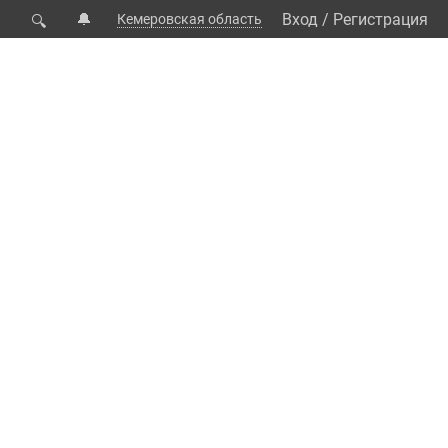
🔔
Вход
/
Регистрация
Кемеровская область
🔍