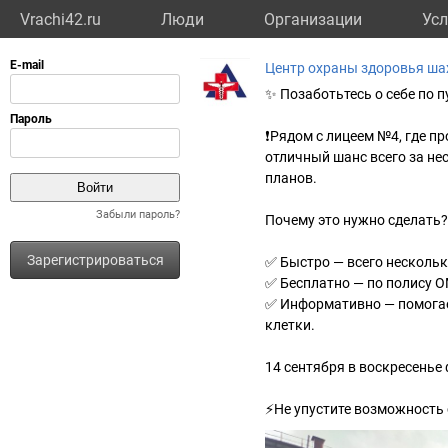
Vrachi42.ru
Люди
Организации
Усл
Центр охраны здоровья ша
✨ Позаботьтесь о себе по п
❗️Рядом с лицеем №4, где 
отличный шанс всего за не
планов.
Забыли пароль?
Почему это нужно сделать?
Зарегистрироваться
✅ Быстро — всего нескольк
✅ Бесплатно — по полису 
✅ Информативно — помогае
клетки.
14 сентября в воскресенье
⚡️Не упустите возможность