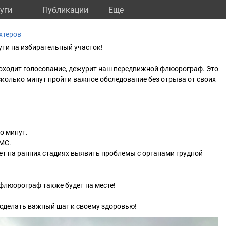
уги
Публикации
Eще
хтеров
ути на избирательный участок!
проходит голосование, дежурит наш передвижной флюорограф. Это
сколько минут пройти важное обследование без отрыва от своих
о минут.
ОМС.
т на ранних стадиях выявить проблемы с органами грудной
 флюорограф также будет на месте!
 сделать важный шаг к своему здоровью!