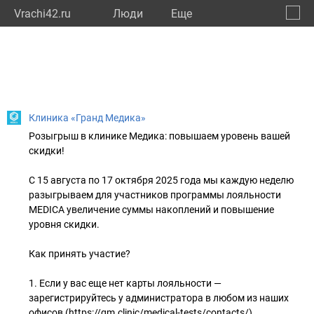
Vrachi42.ru
Люди
Eще
🔔
Кемер
🔍
Клиника «Гранд Медика»
Розыгрыш в клинике Медика: повышаем уровень вашей
скидки!
С 15 августа по 17 октября 2025 года мы каждую неделю
разыгрываем для участников программы лояльности
MEDICA увеличение суммы накоплений и повышение
уровня скидки.
Как принять участие?
1. Если у вас еще нет карты лояльности —
зарегистрируйтесь у администратора в любом из наших
офисов (https://gm.clinic/medical-tests/contacts/)