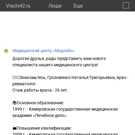
Vrachi42.ru
Люди
Eще
🔔
Кемер
🔍
Медицинский центр «Медлайн»
Дорогие друзья, рады представить вам нового
специалиста нашего медицинского центра!
👩🏼‍⚕️Знакомьтесь, Грозовенко Наталья Григорьевна, врач -
ревматолог.
Стаж работы врача - 26 лет.
📚Основное образование:
1999 г. - Кемеровская государственная медицинская
академия «Лечебное дело».
💼Повышение квалификации:
2009 г. - Кемеровская государственная медицинская