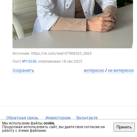
Источник: https://vk.com/wall-97988565_2865
Пост
№15338
, опубликован
18 сен 2025
Сохранить
интересно
/
не интересно
Обратная связь
Инвесторам
Вконтакте
Мы используем файлы
cookie
.
vrachi42.ru, 2019-2026 гг.
Принять
Продолжая использовать сайт, вы даете свое согласие на
работу с этими файлами.
Имеются противопоказания, требуется консультация