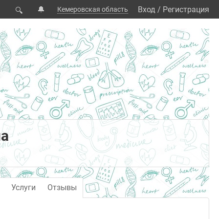
🔔
Вход
/
Регистрация
Кемеровская область
🔍
на
Услуги
Отзывы